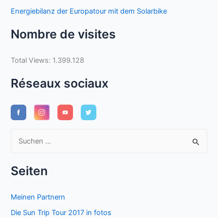
Energiebilanz der Europatour mit dem Solarbike
Nombre de visites
Total Views:
1.399.128
Réseaux sociaux
S
u
c
Seiten
h
e
Meinen Partnern
n
Die Sun Trip Tour 2017 in fotos