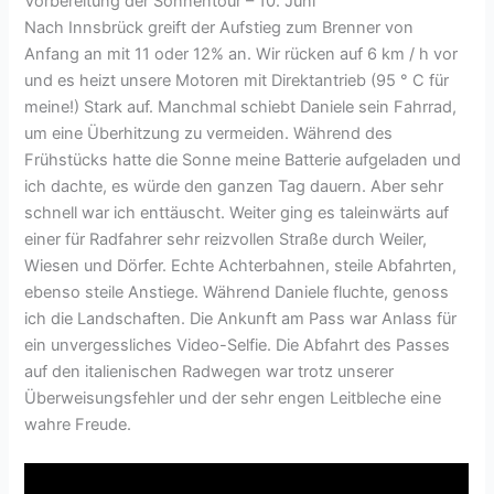
Vorbereitung der Sonnentour – 10. Juni
Nach Innsbrück greift der Aufstieg zum Brenner von
Anfang an mit 11 oder 12% an. Wir rücken auf 6 km / h vor
und es heizt unsere Motoren mit Direktantrieb (95 ° C für
meine!) Stark auf. Manchmal schiebt Daniele sein Fahrrad,
um eine Überhitzung zu vermeiden. Während des
Frühstücks hatte die Sonne meine Batterie aufgeladen und
ich dachte, es würde den ganzen Tag dauern. Aber sehr
schnell war ich enttäuscht. Weiter ging es taleinwärts auf
einer für Radfahrer sehr reizvollen Straße durch Weiler,
Wiesen und Dörfer. Echte Achterbahnen, steile Abfahrten,
ebenso steile Anstiege. Während Daniele fluchte, genoss
ich die Landschaften. Die Ankunft am Pass war Anlass für
ein unvergessliches Video-Selfie. Die Abfahrt des Passes
auf den italienischen Radwegen war trotz unserer
Überweisungsfehler und der sehr engen Leitbleche eine
wahre Freude.