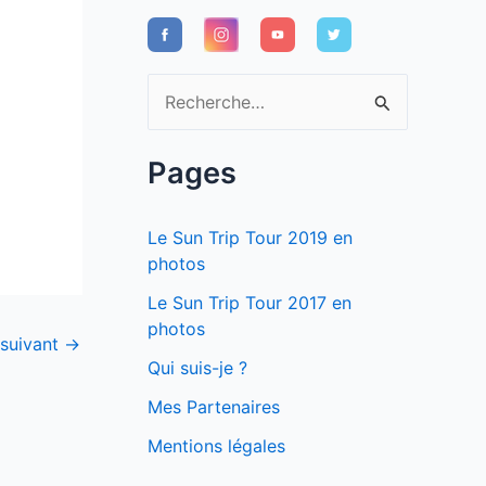
R
e
c
Pages
h
e
Le Sun Trip Tour 2019 en
r
photos
c
Le Sun Trip Tour 2017 en
photos
h
 suivant
→
e
Qui suis-je ?
r
Mes Partenaires
Mentions légales
: