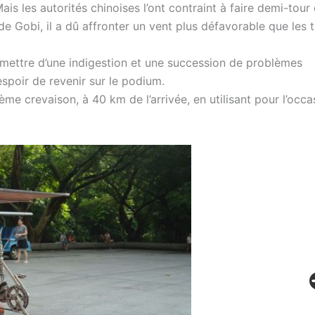
ais les autorités chinoises l’ont contraint à faire demi-tour
 de Gobi, il a dû affronter un vent plus défavorable que les t
 remettre d’une indigestion et une succession de problèmes
spoir de revenir sur le podium.
ème crevaison, à 40 km de l’arrivée, en utilisant pour l’occa