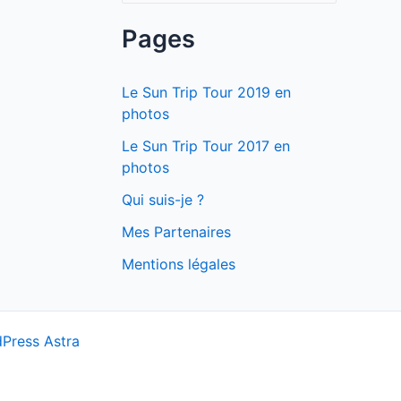
c
Pages
h
e
Le Sun Trip Tour 2019 en
r
photos
c
Le Sun Trip Tour 2017 en
photos
h
e
Qui suis-je ?
r
Mes Partenaires
Mentions légales
:
Press Astra