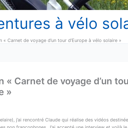
entures à vélo sola
on « Carnet de voyage d’un tour d’Europe à vélo solaire »
on « Carnet de voyage d’un to
e »
laire), j’ai rencontré Claude qui réalise des vidéos destiné
es non francophones. J’ai accepté une interview et voilà le