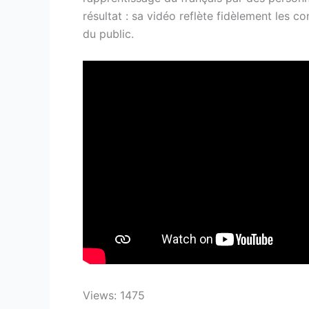
résultat : sa vidéo reflète fidèlement les c
du public.
Views: 1475