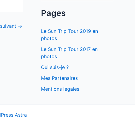
c
Pages
h
 suivant
→
e
Le Sun Trip Tour 2019 en
r
photos
c
Le Sun Trip Tour 2017 en
photos
h
e
Qui suis-je ?
r
Mes Partenaires
Mentions légales
:
Press Astra