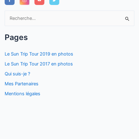
R
e
c
Pages
h
e
Le Sun Trip Tour 2019 en photos
r
Le Sun Trip Tour 2017 en photos
c
Qui suis-je ?
h
Mes Partenaires
e
Mentions légales
r
: