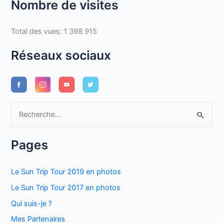
Nombre de visites
Total des vues:
1 398 915
Réseaux sociaux
R
e
c
Pages
h
e
Le Sun Trip Tour 2019 en photos
r
Le Sun Trip Tour 2017 en photos
c
Qui suis-je ?
h
Mes Partenaires