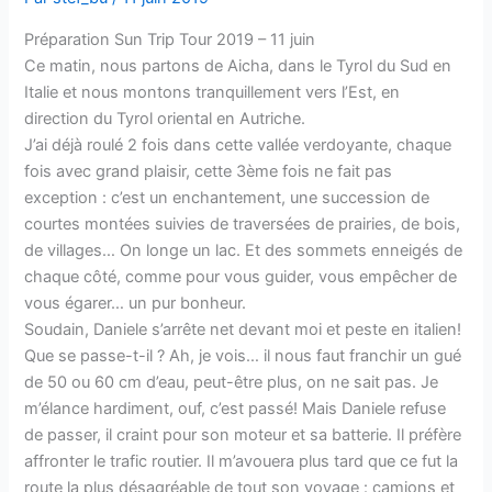
Préparation Sun Trip Tour 2019 – 11 juin
Ce matin, nous partons de Aicha, dans le Tyrol du Sud en
Italie et nous montons tranquillement vers l’Est, en
direction du Tyrol oriental en Autriche.
J’ai déjà roulé 2 fois dans cette vallée verdoyante, chaque
fois avec grand plaisir, cette 3ème fois ne fait pas
exception : c’est un enchantement, une succession de
courtes montées suivies de traversées de prairies, de bois,
de villages… On longe un lac. Et des sommets enneigés de
chaque côté, comme pour vous guider, vous empêcher de
vous égarer… un pur bonheur.
Soudain, Daniele s’arrête net devant moi et peste en italien!
Que se passe-t-il ? Ah, je vois… il nous faut franchir un gué
de 50 ou 60 cm d’eau, peut-être plus, on ne sait pas. Je
m’élance hardiment, ouf, c’est passé! Mais Daniele refuse
de passer, il craint pour son moteur et sa batterie. Il préfère
affronter le trafic routier. Il m’avouera plus tard que ce fut la
route la plus désagréable de tout son voyage : camions et