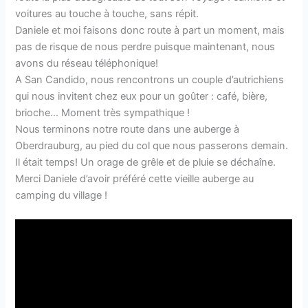
voitures au touche à touche, sans répit.
Daniele et moi faisons donc route à part un moment, mais
pas de risque de nous perdre puisque maintenant, nous
avons du réseau téléphonique!
A San Candido, nous rencontrons un couple d’autrichiens
qui nous invitent chez eux pour un goûter : café, bière,
brioche… Moment très sympathique !
Nous terminons notre route dans une auberge à
Oberdrauburg, au pied du col que nous passerons demain.
Il était temps! Un orage de grêle et de pluie se déchaîne.
Merci Daniele d’avoir préféré cette vieille auberge au
camping du village !