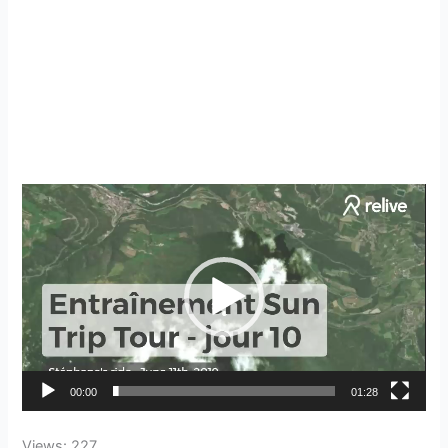
Lecteur
vidéo
00:00
01:28
Views: 227