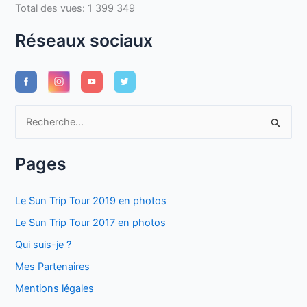
Total des vues:
1 399 349
Réseaux sociaux
R
e
c
Pages
h
e
Le Sun Trip Tour 2019 en photos
r
Le Sun Trip Tour 2017 en photos
c
Qui suis-je ?
h
Mes Partenaires
e
Mentions légales
r