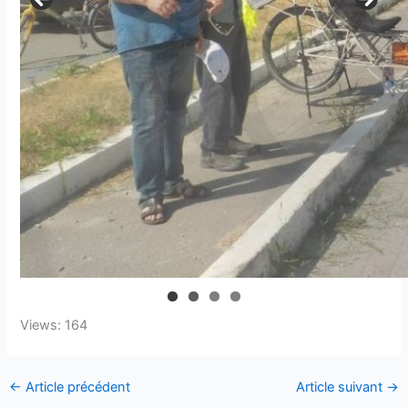
Views: 164
←
Article précédent
Article suivant
→