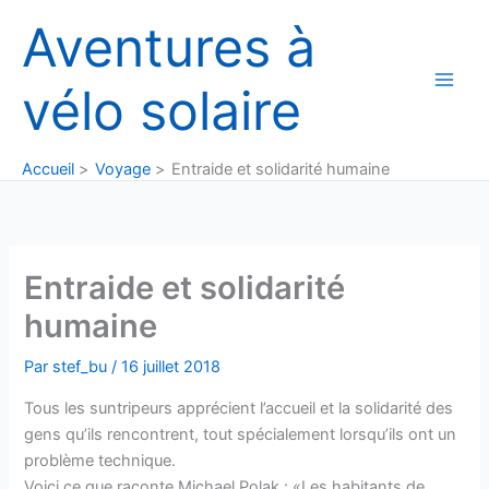
Aller
Aventures à
au
contenu
vélo solaire
Accueil
Voyage
Entraide et solidarité humaine
Entraide et solidarité
humaine
Par
stef_bu
/
16 juillet 2018
Tous les suntripeurs apprécient l’accueil et la solidarité des
gens qu’ils rencontrent, tout spécialement lorsqu’ils ont un
problème technique.
Voici ce que raconte Michael Polak : «Les habitants de