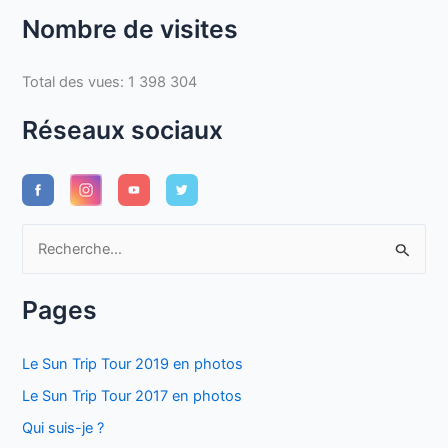
Nombre de visites
Total des vues:
1 398 304
Réseaux sociaux
R
e
c
Pages
h
e
Le Sun Trip Tour 2019 en photos
r
Le Sun Trip Tour 2017 en photos
c
Qui suis-je ?
h