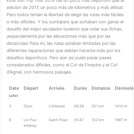
Este Sun Trip Tour 2019 fue un poco más deportivo que la
edición de 2017, un poco más de kilómetros y más altitud.
Pero todos tenían la libertad de elegir las rutas más fáciles
o más difíciles. Y los suntripers que soñaban con ganar el
desafío del mejor escalador tuvieron que volar sus fichas,
¡especialmente por las elevaciones más que por las
distancias! Para mí, las rutas estaban limitadas por las
diferentes reparaciones que debían hacerse más por los
desafíos deportivos. Pero aún así pude pasar pases
considerados difíciles, como el Col de Finestre y el Col
d'Agnel, con hermosos paisajes.
Date
Départ
Arrivée
Durée
Distance
Dénivel
juillet
3
Dijon
L'Arbresle
06:38
201 km
1410 m
6
Le-Puy-
Saint-Flour
05:47
102 km
1867 m
enVelay