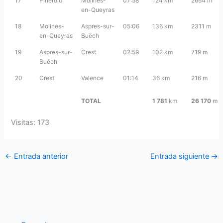
17
Pinerolo
Molines-
07:58
124 km
2664 m
en-Queyras
18
Molines-
Aspres-sur-
05:06
136 km
2311 m
en-Queyras
Buëch
19
Aspres-sur-
Crest
02:59
102 km
719 m
Buëch
20
Crest
Valence
01:14
36 km
216 m
TOTAL
1 781
km
26 170
m
Visitas: 173
←
Entrada anterior
Entrada siguiente
→