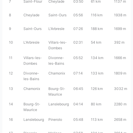
7
Saint-Flour
Cheylade
03:50
61 km
1137 m
8
Cheylade
Saint-Ours
05:56
116 km
1938 m
9
Saint-Ours
L'Arbresle
07:26
188 km
1699 m
10
L'Arbresle
Villars-les-
02:31
54 km
392 m
Dombes
11
Villars-les-
Divonne-
05:52
134 km
1666 m
Dombes
les-Bains
12
Divonne-
Chamonix
07:14
133 km
1809 m
les-Bains
13
Chamonix
Bourg-St-
06:45
126 km
3032 m
Maurice
14
Bourg-St-
Lanslebourg
04:14
80 km
2280 m
Maurice
16
Lanslebourg
Pinerolo
05:48
113 km
2658 m