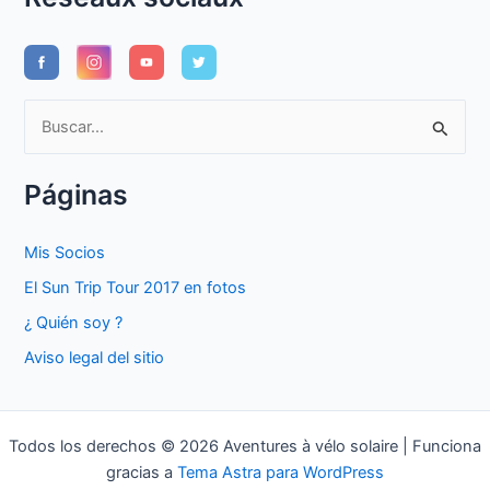
B
u
s
Páginas
c
a
Mis Socios
r
El Sun Trip Tour 2017 en fotos
p
¿ Quién soy ?
o
Aviso legal del sitio
r
:
Todos los derechos © 2026 Aventures à vélo solaire | Funciona
gracias a
Tema Astra para WordPress