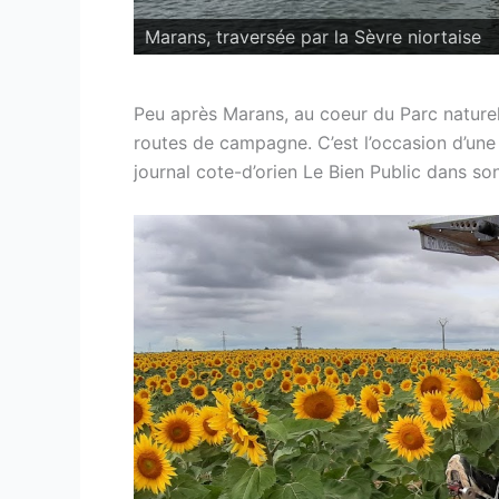
Marans, traversée par la Sèvre niortaise
Une habitante se plaint de l’afflux de tour
Peu après Marans, au coeur du Parc naturel
routes de campagne. C’est l’occasion d’une 
journal cote-d’orien Le Bien Public dans so