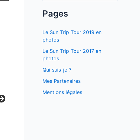
c
Pages
h
e
Le Sun Trip Tour 2019 en
r
photos
c
Le Sun Trip Tour 2017 en
photos
h
e
Qui suis-je ?
r
Mes Partenaires
Mentions légales
: