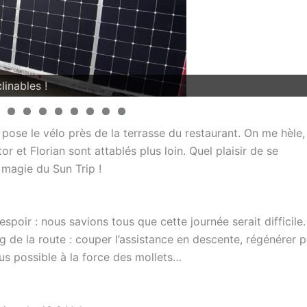
inables !
..
0
pose le vélo près de la terrasse du restaurant. On me hèle, 
or et Florian sont attablés plus loin. Quel plaisir de se
 magie du Sun Trip !
poir : nous savions tous que cette journée serait difficile. 
ng de la route : couper l’assistance en descente, régénérer 
lus possible à la force des mollets…