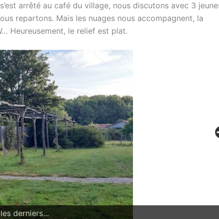
s’est arrêté au café du village, nous discutons avec 3 jeune
, nous repartons. Mais les nuages nous accompagnent, la
W… Heureusement, le relief est plat.
es derniers...
i !