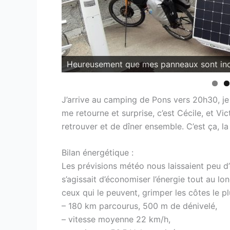
Heureusement que mes panneaux sont incl
En Charente-Maritime, l'ambiance change.
J’arrive au camping de Pons vers 20h30, je 
me retourne et surprise, c’est Cécile, et Vict
retrouver et de dîner ensemble. C’est ça, la
Bilan énergétique :
Les prévisions météo nous laissaient peu d’es
s’agissait d’économiser l’énergie tout au lo
ceux qui le peuvent, grimper les côtes le p
– 180 km parcourus, 500 m de dénivelé,
– vitesse moyenne 22 km/h,