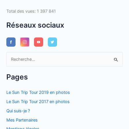
Total des vues:
1 397 841
Réseaux sociaux
R
e
c
Pages
h
e
Le Sun Trip Tour 2019 en photos
r
Le Sun Trip Tour 2017 en photos
c
Qui suis-je ?
h
Mes Partenaires
e