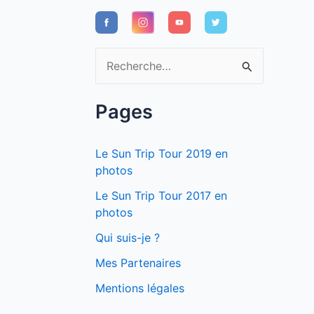
R
e
c
Pages
h
e
Le Sun Trip Tour 2019 en
r
photos
c
Le Sun Trip Tour 2017 en
photos
h
e
Qui suis-je ?
r
Mes Partenaires
Mentions légales
: