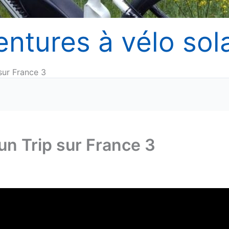
entures à vélo sola
sur France 3
un Trip sur France 3