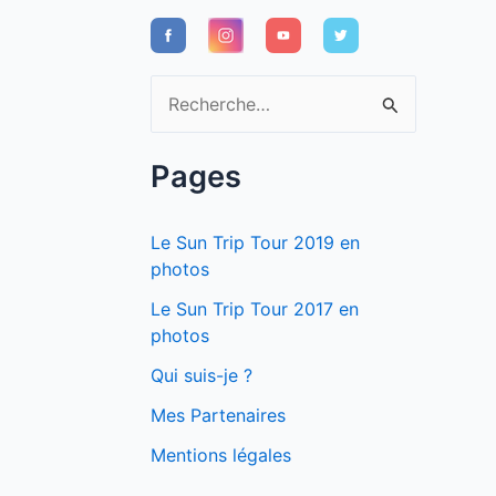
R
e
c
Pages
h
e
Le Sun Trip Tour 2019 en
r
photos
c
Le Sun Trip Tour 2017 en
photos
h
e
Qui suis-je ?
r
Mes Partenaires
Mentions légales
: