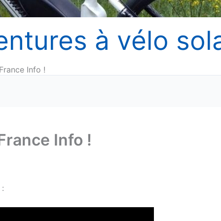
entures à vélo sola
France Info !
France Info !
 :