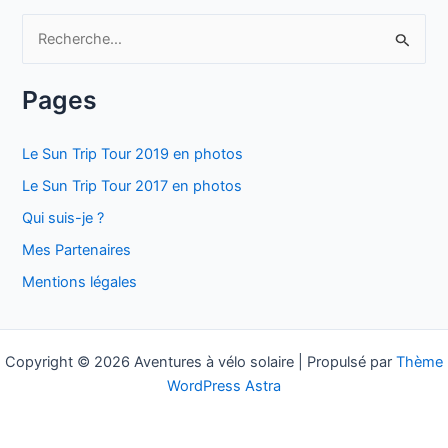
R
e
c
Pages
h
e
Le Sun Trip Tour 2019 en photos
r
Le Sun Trip Tour 2017 en photos
c
Qui suis-je ?
h
Mes Partenaires
e
Mentions légales
r
:
Copyright © 2026 Aventures à vélo solaire | Propulsé par
Thème
WordPress Astra