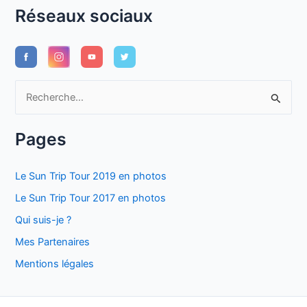
Réseaux sociaux
R
e
c
Pages
h
e
Le Sun Trip Tour 2019 en photos
r
Le Sun Trip Tour 2017 en photos
c
Qui suis-je ?
h
Mes Partenaires
e
Mentions légales
r