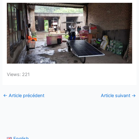
Views: 221
←
Article précédent
Article suivant
→
English