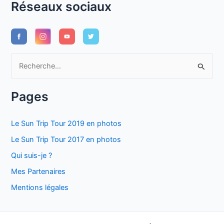
Réseaux sociaux
R
e
c
Pages
h
e
Le Sun Trip Tour 2019 en photos
r
Le Sun Trip Tour 2017 en photos
c
Qui suis-je ?
h
Mes Partenaires
e
Mentions légales
r
: