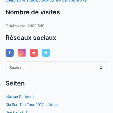
Energiebilanz der Europatour mit dem Solarbike
Nombre de visites
Total Views:
1.400.640
Réseaux sociaux
S
u
c
Seiten
h
e
Meinen Partnern
n
Die Sun Trip Tour 2017 in fotos
n
Wer bin ich ?