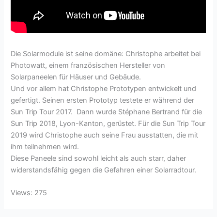
Die Solarmodule ist seine domäne: Christophe arbeitet bei
Photowatt, einem französischen Hersteller von
Solarpaneelen für Häuser und Gebäude.
Und vor allem hat Christophe Prototypen entwickelt und
gefertigt. Seinen ersten Prototyp testete er während der
Sun Trip Tour 2017. Dann wurde Stéphane Bertrand für die
Sun Trip 2018, Lyon-Kanton, gerüstet. Für die Sun Trip Tour
2019 wird Christophe auch seine Frau ausstatten, die mit
ihm teilnehmen wird.
Diese Paneele sind sowohl leicht als auch starr, daher
widerstandsfähig gegen die Gefahren einer Solarradtour.
Views: 275