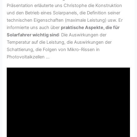
Präsentation erläuterte uns Christophe die Konstruktion
und den Betrieb eines Solarpanels, die Definition seiner
technischen Eigenschaften (maximale Leistung) usw. Er
informierte uns auch über
praktische Aspekte, die für
Solarfahrer wichtig sind
: Die Auswirkungen der
Temperatur auf die Leistung, die Auswirkungen der
Schattierung, die Folgen von Mikro-Rissen in
Photovoltaikzellen …