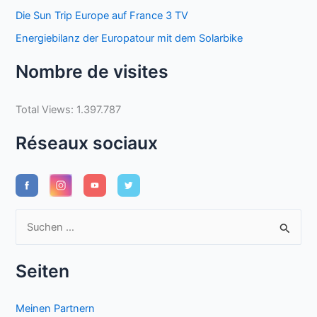
Die Sun Trip Europe auf France 3 TV
Energiebilanz der Europatour mit dem Solarbike
Nombre de visites
Total Views:
1.397.787
Réseaux sociaux
S
u
c
Seiten
h
e
Meinen Partnern