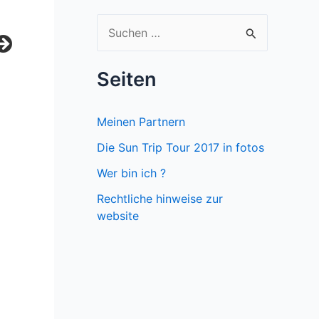
S
u
c
Seiten
h
e
Meinen Partnern
n
Die Sun Trip Tour 2017 in fotos
n
Wer bin ich ?
a
Rechtliche hinweise zur
c
website
h
: