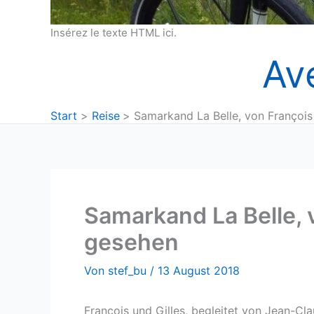
Insérez le texte HTML ici.
Av
Start
Reise
Samarkand La Belle, von François
Samarkand La Belle, 
gesehen
Von
stef_bu
/
13 August 2018
François und Gilles, begleitet von Jean-Cl