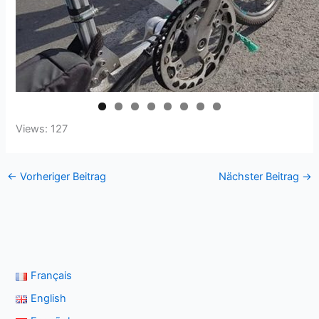
Views: 127
←
Vorheriger Beitrag
Nächster Beitrag
→
Français
English