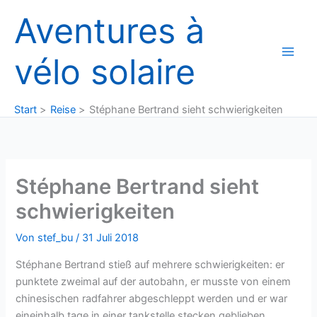
Zum
Aventures à
Inhalt
springen
vélo solaire
Start
Reise
Stéphane Bertrand sieht schwierigkeiten
Stéphane Bertrand sieht
schwierigkeiten
Von
stef_bu
/
31 Juli 2018
Stéphane Bertrand stieß auf mehrere schwierigkeiten: er
punktete zweimal auf der autobahn, er musste von einem
chinesischen radfahrer abgeschleppt werden und er war
eineinhalb tage in einer tankstelle stecken geblieben.