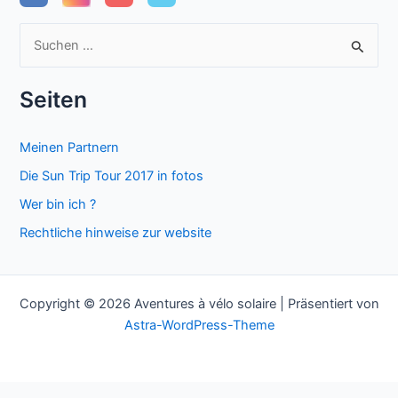
S
u
c
Seiten
h
e
Meinen Partnern
n
Die Sun Trip Tour 2017 in fotos
n
Wer bin ich ?
a
Rechtliche hinweise zur website
c
h
:
Copyright © 2026 Aventures à vélo solaire | Präsentiert von
Astra-WordPress-Theme