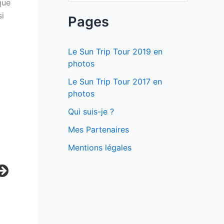
que
si
c
Pages
h
e
Le Sun Trip Tour 2019 en
r
photos
c
Le Sun Trip Tour 2017 en
photos
h
e
Qui suis-je ?
r
Mes Partenaires
Mentions légales
: