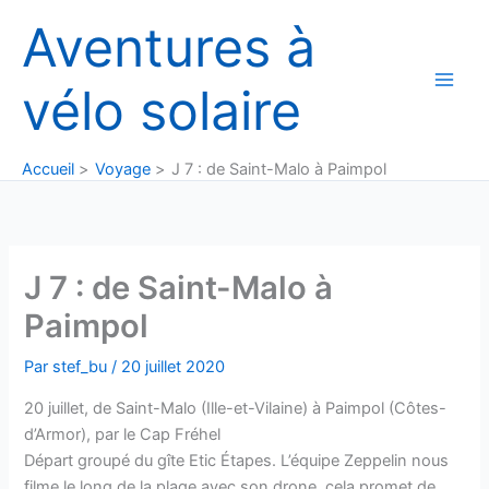
Aller
Aventures à
au
contenu
vélo solaire
Accueil
Voyage
J 7 : de Saint-Malo à Paimpol
J 7 : de Saint-Malo à
Paimpol
Par
stef_bu
/
20 juillet 2020
20 juillet, de Saint-Malo (Ille-et-Vilaine) à Paimpol (Côtes-
d’Armor), par le Cap Fréhel
Départ groupé du gîte Etic Étapes. L’équipe Zeppelin nous
filme le long de la plage avec son drone, cela promet de