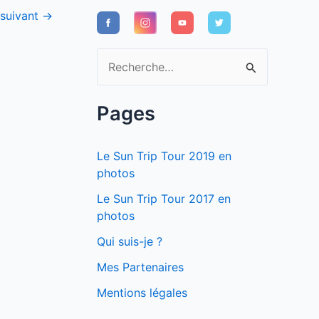
 suivant
→
R
e
c
Pages
h
e
Le Sun Trip Tour 2019 en
r
photos
c
Le Sun Trip Tour 2017 en
photos
h
e
Qui suis-je ?
r
Mes Partenaires
Mentions légales
: