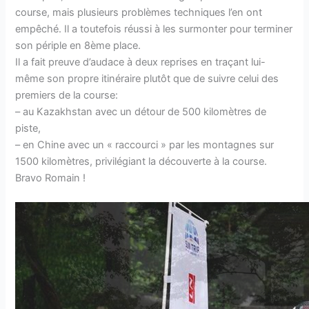
course, mais plusieurs problèmes techniques l’en ont
empêché. Il a toutefois réussi à les surmonter pour terminer
son périple en 8ème place.
Il a fait preuve d’audace à deux reprises en traçant lui-
même son propre itinéraire plutôt que de suivre celui des
premiers de la course:
– au Kazakhstan avec un détour de 500 kilomètres de
piste,
– en Chine avec un « raccourci » par les montagnes sur
1500 kilomètres, privilégiant la découverte à la course.
Bravo Romain !