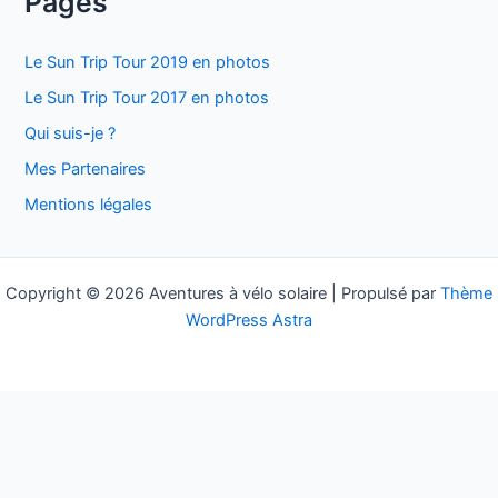
Pages
h
e
Le Sun Trip Tour 2019 en photos
r
Le Sun Trip Tour 2017 en photos
c
Qui suis-je ?
h
Mes Partenaires
e
Mentions légales
r
:
Copyright © 2026 Aventures à vélo solaire | Propulsé par
Thème
WordPress Astra