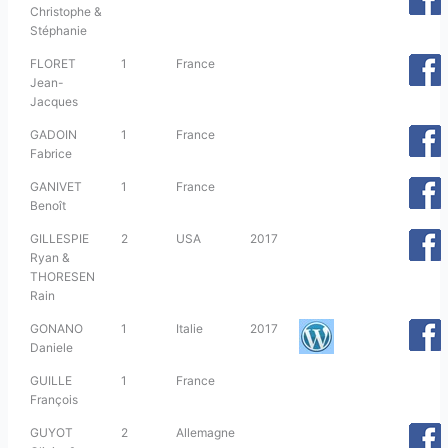
Christophe &
Stéphanie
FLORET
1
France
Jean-
Jacques
GADOIN
1
France
Fabrice
GANIVET
1
France
Benoît
GILLESPIE
2
USA
2017
Ryan &
THORESEN
Rain
GONANO
1
Italie
2017
Daniele
GUILLE
1
France
François
GUYOT
2
Allemagne