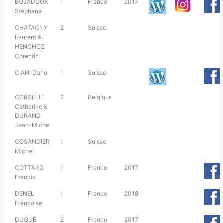
BUJADOUX
1
France
2017
Stéphane
CHATAGNY
2
Suisse
Laurent &
HENCHOZ
Corentin
CIANI Dario
1
Suisse
CORSELLI
2
Belgique
Catherine &
DURAND
Jean-Michel
COSANDIER
1
Suisse
Michel
COTTARD
1
France
2017
Francis
DENEL
1
France
2018
Francoise
DUGUÉ
2
France
2017