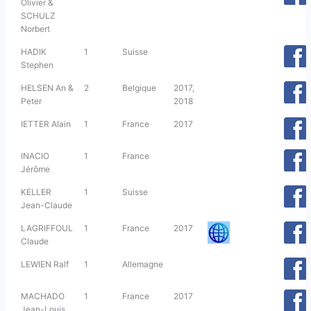
Olivier &
SCHULZ
Norbert
HADIK
1
Suisse
Stephen
HELSEN An &
2
Belgique
2017,
Peter
2018
IETTER Alain
1
France
2017
INACIO
1
France
Jérôme
KELLER
1
Suisse
Jean-Claude
LAGRIFFOUL
1
France
2017
Claude
LEWIEN Ralf
1
Allemagne
MACHADO
1
France
2017
Jean-Louis