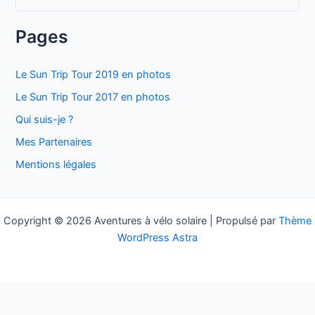
e
c
Pages
h
e
Le Sun Trip Tour 2019 en photos
r
Le Sun Trip Tour 2017 en photos
c
Qui suis-je ?
h
Mes Partenaires
e
Mentions légales
r
:
Copyright © 2026 Aventures à vélo solaire | Propulsé par
Thème
WordPress Astra