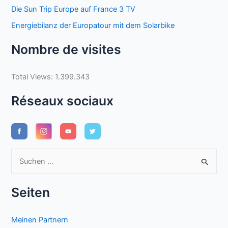
Die Sun Trip Europe auf France 3 TV
Energiebilanz der Europatour mit dem Solarbike
Nombre de visites
Total Views:
1.399.343
Réseaux sociaux
S
u
c
Seiten
h
e
Meinen Partnern