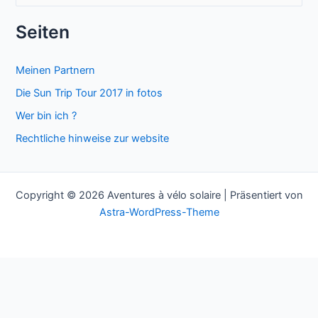
u
c
Seiten
h
e
Meinen Partnern
n
Die Sun Trip Tour 2017 in fotos
n
Wer bin ich ?
a
Rechtliche hinweise zur website
c
h
:
Copyright © 2026 Aventures à vélo solaire | Präsentiert von
Astra-WordPress-Theme