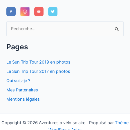
R
e
c
Pages
h
e
Le Sun Trip Tour 2019 en photos
r
Le Sun Trip Tour 2017 en photos
c
Qui suis-je ?
h
Mes Partenaires
e
Mentions légales
r
:
Copyright © 2026 Aventures à vélo solaire | Propulsé par
Thème
WordPress Astra